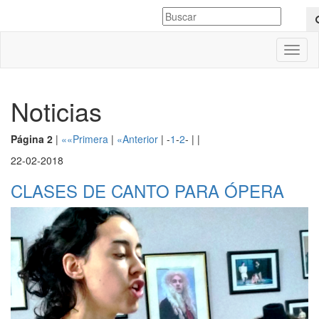
Toggl
naviga
Noticias
Página 2
|
««Primera
|
«Anterior
| -
1
-
2
- | |
22-02-2018
CLASES DE CANTO PARA ÓPERA