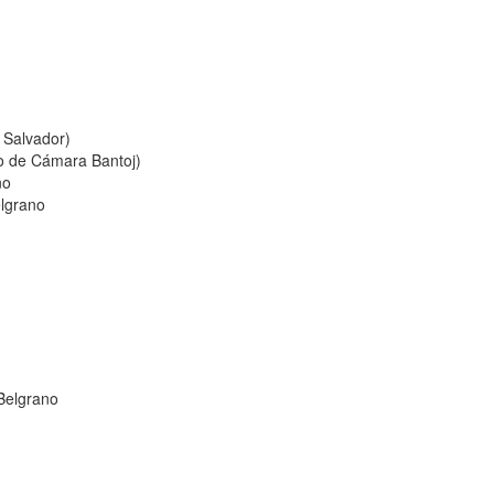
l Salvador)
to de Cámara Bantoj)
no
elgrano
 Belgrano