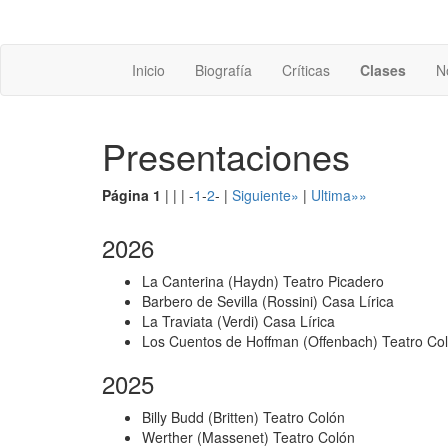
Inicio
Biografía
Críticas
Clases
N
Presentaciones
Página 1
| | | -
1
-
2
- |
Siguiente»
|
Ultima»»
2026
La Canterina (Haydn) Teatro Picadero
Barbero de Sevilla (Rossini) Casa Lírica
La Traviata (Verdi) Casa Lírica
Los Cuentos de Hoffman (Offenbach) Teatro Co
2025
Billy Budd (Britten) Teatro Colón
Werther (Massenet) Teatro Colón